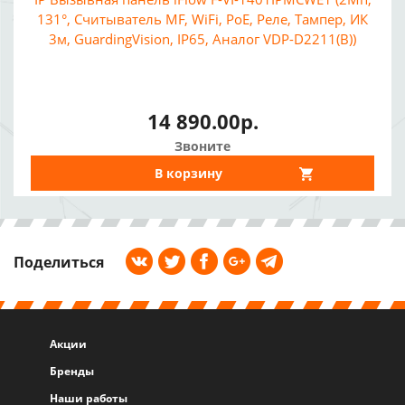
131°, Считыватель MF, WiFi, PoE, Реле, Тампер, ИК
3м, GuardingVision, IP65, Аналог VDP-D2211(B))
14 890.00р.
Звоните
В корзину
Поделиться
Акции
Бренды
Наши работы