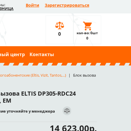
ны:
Войти
Зарегистрироваться
ЗНИЦА
кол-во: 0шт
0
0
ный центр
Контакты
онентские (Eltis, Vizit, Tantos,...)
Блок вызова
вызова ELTIS DP305-RDC24
, EM
ие уточняйте у менеджера
14 623.00р.