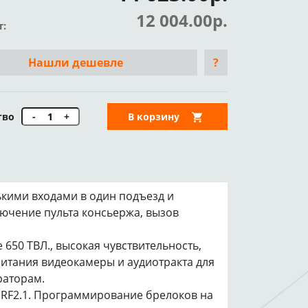
12 004.00р.
т:
Нашли дешевле
?
тво
-
+
В корзину
ькими входами в один подъезд и
ючение пульта консьержа, вызов
650 ТВЛ., высокая чувствительность,
питания видеокамеры и аудиотракта для
раторам.
 RF2.1. Программирование брелоков на