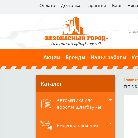
Оплата
Доставка
Гарантия
Блог
Ново
#КалининградПодЗащитой
Акции
Бренды
Наши работы
Ус
Главна
Каталог
ELTIS 
Автоматика для
ворот и шлагбаумы
Видеонаблюдение