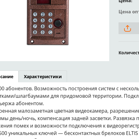
Цена:
Цена оп
Количес
сание
Характеристики
00 абонентов. Возможность построения систем с нескол
тками/шлагбаумами для придомовой территории. Подкл
ьержа абонентом.
оенная малозаметная цветная видеокамера, разрешение 
мы день/ночь, компенсация задней засветки. Развязка 
ения помех и возможности подключения к видеорегист
500 уникальных ключей — бесконтактных брелоков ELTIS