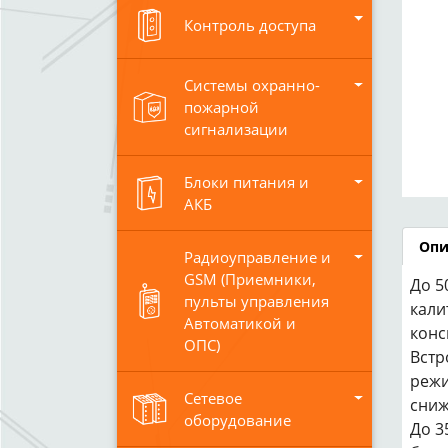
Контроль доступа
Системы охранно-
пожарной
сигнализации
Блоки питания и
АКБ
Опи
Радиоуправление и
GSM (Приемники,
До 5
пульты управления
кали
Автоматикой и
конс
ОПС)
Встр
режи
Сетевое
сниж
оборудование
До 3