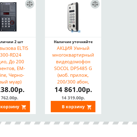
аличии 2 шт
Наличие уточняйте
вызова ELTIS
АКЦИЯ Умный
300-RD24
многоквартирный
дио, До 200
видеодомофон
нентов, EM-
SOCOL DP5485 G
ine, Черно-
(моб. прилож,
рый муар)
200/300 абон,
238.00р.
14 861.00р.
трубки или
мониторы)^
 762.00р.
14 319.00р.
Бывшая розница
 корзину
В корзину
25 460р.