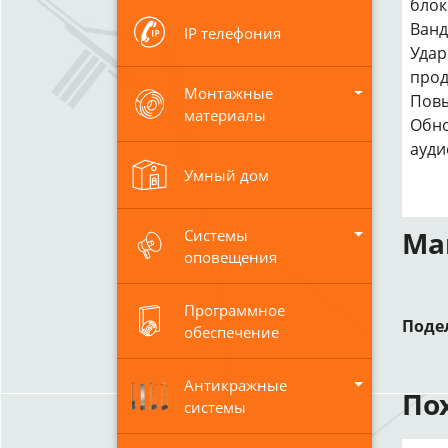
блок
Ванд
IP телефония
Удар
прод
Монтажные
Повы
материалы
Обно
ауди
Умный дом
Ма
Системы
оповещения
Программное
Поде
обеспечение
Антикражные
По
системы