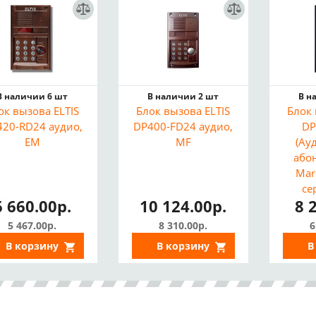
В наличии 6 шт
В наличии 2 шт
В н
ок вызова ELTIS
Блок вызова ELTIS
Блок 
20-RD24 аудио,
DP400-FD24 аудио,
DP
EM
MF
(Ау
або
Mar
се
6 660.00р.
10 124.00р.
8 
5 467.00р.
8 310.00р.
6
В корзину
В корзину
В