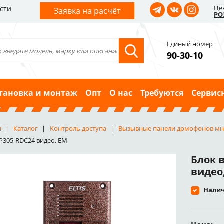
Це
сти
Заявка на расчёт
РО
Единый номер
90-30-10
тановка и монтаж
Опт
О нас
Требуются
Сервис
я
Каталог
Контроль доступа
Вызывные панели домофонов многоаб
DP305-RDC24 видео, EM
Блок 
видео
Налич