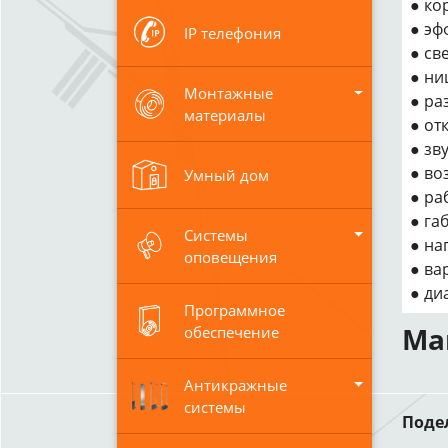
● ко
● эф
IP телефония
● св
● ни
Монтажные
● ра
материалы
● от
● зв
● во
Умный дом
● ра
● га
Системы
● на
оповещения
● ва
● ди
Программное
Ма
обеспечение
Антикражные
системы
Поде