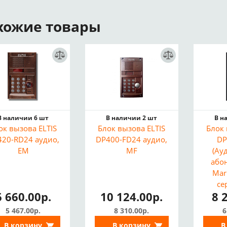
хожие товары
В наличии 6 шт
В наличии 2 шт
В н
ок вызова ELTIS
Блок вызова ELTIS
Блок 
20-RD24 аудио,
DP400-FD24 аудио,
DP
EM
MF
(Ау
або
Mar
се
6 660.00р.
10 124.00р.
8 
5 467.00р.
8 310.00р.
6
В корзину
В корзину
В