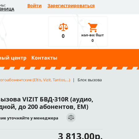
ны:
Войти
Зарегистрироваться
ЗНИЦА
кол-во: 0шт
0
0
ный центр
Контакты
онентские (Eltis, Vizit, Tantos,...)
Блок вызова
ызова VIZIT БВД-310R (аудио,
ной, до 200 абонентов, EM)
ие уточняйте у менеджера
3 813.00р.