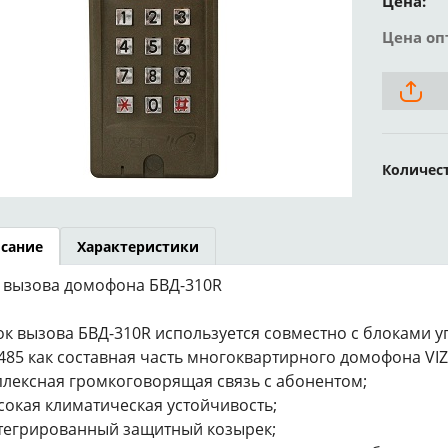
Цена:
Цена оп
Количес
сание
Характеристики
 вызова домофона БВД-310R
ок вызова БВД-310R используется совместно с блоками уп
485 как составная часть многоквартирного домофона VIZ
плексная громкоговорящая связь с абонентом;
сокая климатическая устойчивость;
тегрированный защитный козырек;