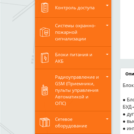
Контроль доступа
Системы охранно-
пожарной
сигнализации
Блоки питания и
АКБ
Опи
Радиоуправление и
GSM (Приемники,
Блок
пульты управления
Автоматикой и
● Бл
ОПС)
БУД-
● ду
Сетевое
● вы
оборудование
● ин