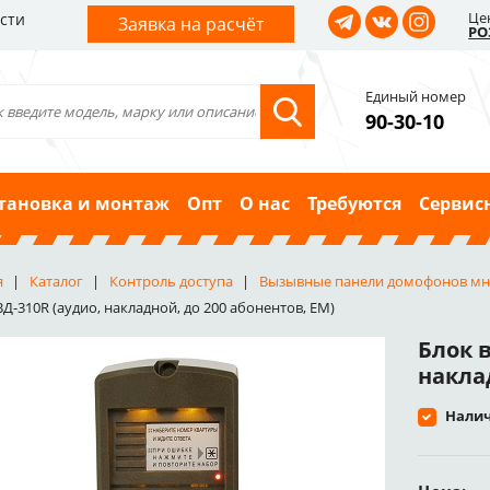
Це
сти
Заявка на расчёт
РО
Единый номер
90-30-10
тановка и монтаж
Опт
О нас
Требуются
Сервис
я
Каталог
Контроль доступа
Вызывные панели домофонов многоаб
ВД-310R (аудио, накладной, до 200 абонентов, EM)
Блок в
наклад
Налич