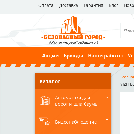
Оплата
Доставка
Гарантия
Блог
Ново
#КалининградПодЗащитой
Акции
Бренды
Наши работы
Ус
Главна
Каталог
VIZIT Б
Автоматика для
ворот и шлагбаумы
Видеонаблюдение