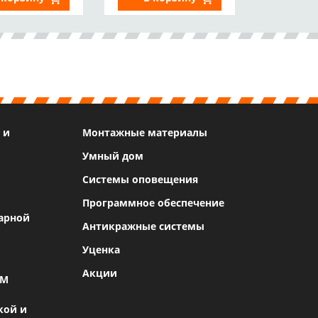
25 460р.
 и
Монтажные материалы
Умный дом
Системы оповещения
Программное обеспечение
арной
Антикражные системы
Уценка
Акции
SM
кой и