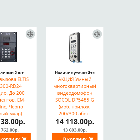
аличии 2 шт
Наличие уточняйте
вызова ELTIS
АКЦИЯ Умный
300-RD24
многоквартирный
дио, До 200
видеодомофон
нентов, EM-
SOCOL DP5485 G
ine, Черно-
(моб. прилож,
рый муар)
200/300 абон,
238.00р.
14 118.00р.
трубки или
мониторы)^
 762.00р.
13 603.00р.
Бывшая розница
 корзину
В корзину