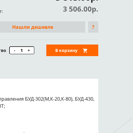
3 506.00р.
т:
Нашли дешевле
?
тво
-
+
В корзину
равления БУД-302(М,К-20,К-80), БУД-430,
IT;