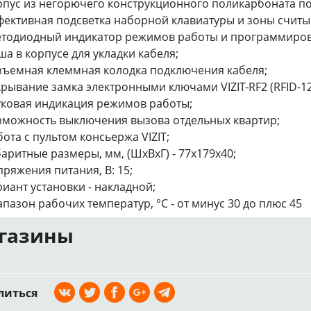
рпус из негорючего конструкционного поликарбоната 
фективная подсветка наборной клавиатуры и зоны считыв
етодиодный индикатор режимов работы и программиров
ша в корпусе для укладки кабеля;
зъемная клеммная колодка подключения кабеля;
крывание замка электронными ключами VIZIT-RF2 (RFID-12
уковая индикация режимов работы;
зможность выключения вызова отдельных квартир;
бота с пультом консьержа VIZIT;
баритные размеры, мм, (ШхВхГ) - 77х179х40;
пряжения питания, В: 15;
риант установки - накладной;
апазон рабочих температур, °С - от минус 30 до плюс 45
газины
литься