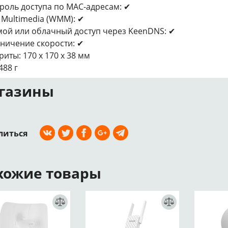
роль доступа по MAC-адресам: ✔
i Multimedia (WMM): ✔
ой или облачный доступ через KeenDNS: ✔
ничение скорости: ✔
риты: 170 x 170 x 38 мм
488 г
газины
литься
хожие товары