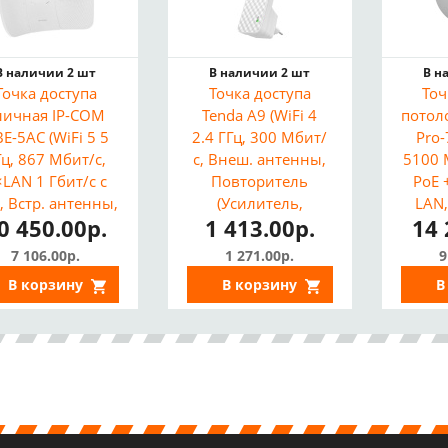
В наличии 2 шт
В наличии 2 шт
В н
Точка доступа
Точка доступа
Точ
личная IP-COM
Tenda A9 (WiFi 4
потол
BE-5AC (WiFi 5 5
2.4 ГГц, 300 Мбит/
Pro-
Гц, 867 Мбит/с,
с, Внеш. антенны,
5100 
×LAN 1 Гбит/с с
Повторитель
PoE 
, Встр. антенны,
(Усилитель,
LAN
0 450.00р.
1 413.00р.
14 
альность до 25
репитер))
MI
км)
а
7 106.00р.
1 271.00р.
9
В корзину
В корзину
В