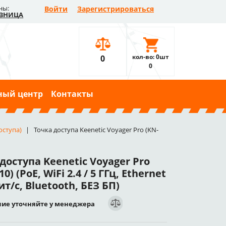
ны:
Войти
Зарегистрироваться
ЗНИЦА
кол-во: 0шт
0
0
ный центр
Контакты
оступа)
Точка доступа Keenetic Voyager Pro (KN-
доступа Keenetic Voyager Pro
0) (PoE, WiFi 2.4 / 5 ГГц, Ethernet
ит/с, Bluetooth, БЕЗ БП)
ие уточняйте у менеджера