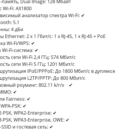
h-память, Dual Image: 128 Мбайт
с Wi-Fi: AX1800
висимый анализатор спектра Wi-Fi: ✔
ooth: 5.1
нны: 4 дБи
 Ethernet: 2 x 1 Гбит/с: 1 x RJ-45, 1 x RJ-45 + PoE
ка Wi-Fi/WPS: ✔
 Wi-Fi-система: ✔
ость сети Wi-Fi 2,4 ГГц: 574 Мбит/с
ость сети Wi-Fi 5 ГГц: 1201 Мбит/с
рутизация IPoE/PPPoE: До 1800 Мбит/с в дуплексе
рутизация L2TP/PPTP: До 800 Мбит/с
овный роуминг: 802.11 k/r/v ✔
MIMO: ✔
me Fairness: ✔
 WPA-PSK: ✔
-PSK, WPA2-Enterprise: ✔
-PSK, WPA3-Enterprise, OWE: ✔
i-SSID и гостевая сеть: ✔