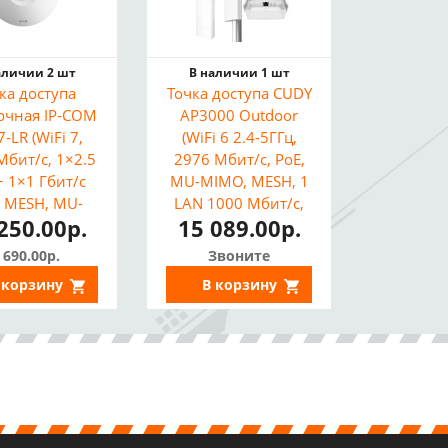
аличии 2 шт
В наличии 1 шт
ка доступа
Точка доступа CUDY
очная IP-COM
AP3000 Outdoor
7-LR (WiFi 7,
(WiFi 6 2.4-5ГГц,
Мбит/с, 1×2.5
2976 Мбит/с, PoE,
+ 1×1 Гбит/с
MU-MIMO, MESH, 1
, MESH, MU-
LAN 1000 Мбит/с,
250.00р.
15 089.00р.
MO, Встр.
VPN, Внеш.
нтенны)
антенны, IP65)
 690.00р.
Звоните
 корзину
В корзину