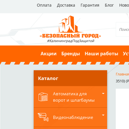
Оплата
Доставка
Гарантия
Блог
Ново
#КалининградПодЗащитой
Акции
Бренды
Наши работы
Ус
Главна
Каталог
3510) (
Автоматика для
ворот и шлагбаумы
Видеонаблюдение