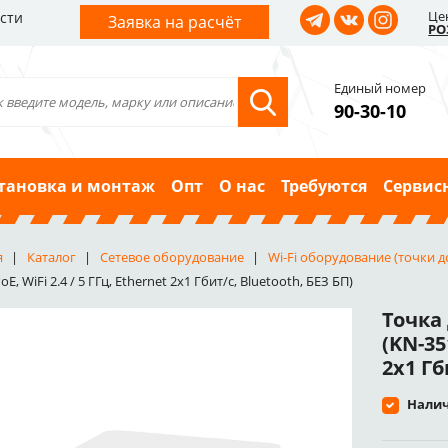
Це
сти
Заявка на расчёт
РО
Единый номер
90-30-10
тановка и монтаж
Опт
О нас
Требуются
Сервис
я
Каталог
Сетевое оборудование
Wi-Fi оборудование (точки д
PoE, WiFi 2.4 / 5 ГГц, Ethernet 2x1 Гбит/с, Bluetooth, БЕЗ БП)
Точка 
(KN-351
2x1 Гб
Налич