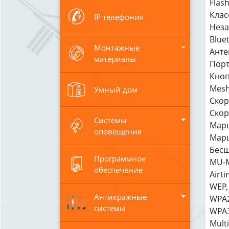
Flas
Клас
IP телефония
Неза
Bluet
Монтажные
Анте
материалы
Порты
Кноп
Mesh
Умный дом
Скор
Скор
Системы
Марш
оповещения
Марш
Бесш
Программное
MU-
обеспечение
Airti
WEP,
Антикражные
WPA2
системы
WPA3
Mult