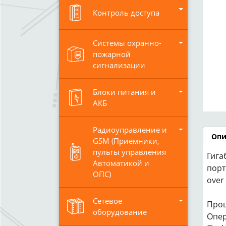
Контроль доступа
Системы охранно-
пожарной
сигнализации
Блоки питания и
АКБ
Радиоуправление и
Опи
GSM (Приемники,
пульты управления
Гига
Автоматикой и
порт
ОПС)
over
Сетевое
Проц
оборудование
Опер