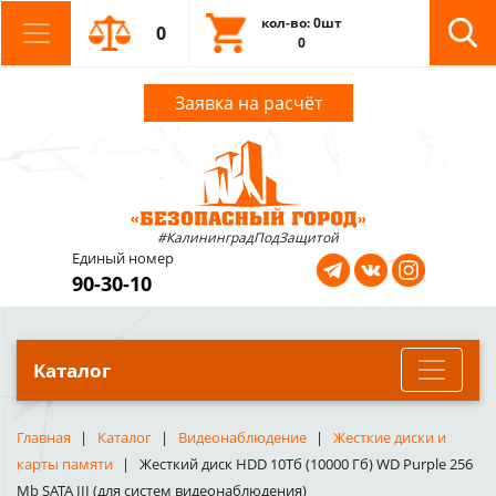
кол-во: 0шт
0
0
Заявка на расчёт
#КалининградПодЗащитой
Единый номер
90-30-10
Каталог
Главная
Каталог
Видеонаблюдение
Жесткие диски и
карты памяти
Жесткий диск HDD 10Тб (10000 Гб) WD Purple 256
Mb SATA III (для систем видеонаблюдения)