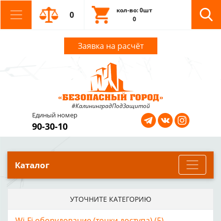
кол-во: 0шт
0
0
Заявка на расчёт
#КалининградПодЗащитой
Единый номер
90-30-10
Каталог
УТОЧНИТЕ КАТЕГОРИЮ
Wi-Fi оборудование (точки доступа) (5)