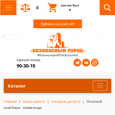
кол-во: 0шт
0
0
Заявка на расчёт
#КалининградПодЗащитой
Единый номер
90-30-10
Каталог
Главная
Наши работы
Контроль доступа
Откатной
шлагбаум - новая мода.