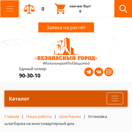
кол-во: 0шт
0
0
Заявка на расчёт
#КалининградПодЗащитой
Единый номер
90-30-10
Каталог
Главная
Наши работы
Шлагбаумы
Установка
шлагбаума на многоквартирный дом