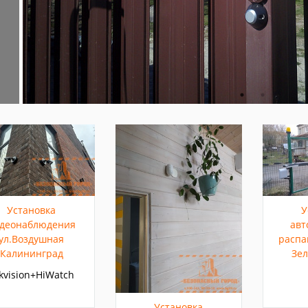
Установка
У
деонаблюдения
авт
ул.Воздушная
распа
Калининград
Зел
kvision+HiWatch
Установка