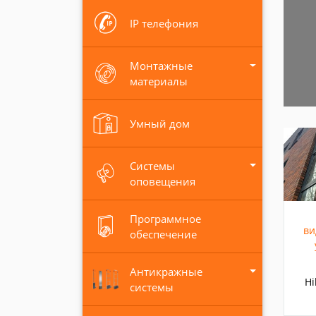
IP телефония
Монтажные
материалы
Умный дом
Системы
оповещения
Программное
ви
обеспечение
Антикражные
Hi
системы