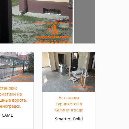
становка
оматики на
Установка
шные ворота.
турникетов в
еноградск.
Калининграде
CAME
Smartec+Bolid