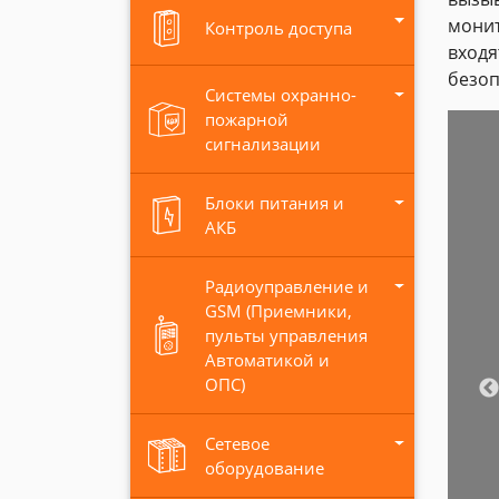
монит
Контроль доступа
входя
безоп
Системы охранно-
пожарной
сигнализации
Блоки питания и
АКБ
Радиоуправление и
GSM (Приемники,
пульты управления
Автоматикой и
ОПС)
Сетевое
оборудование