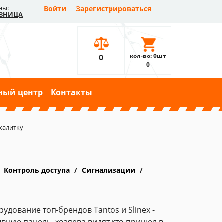
ны:
Войти
Зарегистрироваться
ЗНИЦА
кол-во: 0шт
0
0
ный центр
Контакты
калитку
Контроль доступа
Сигнализации
дование топ-брендов Tantos и Slinex -
ывную панель, хозяева видят кто пришел в