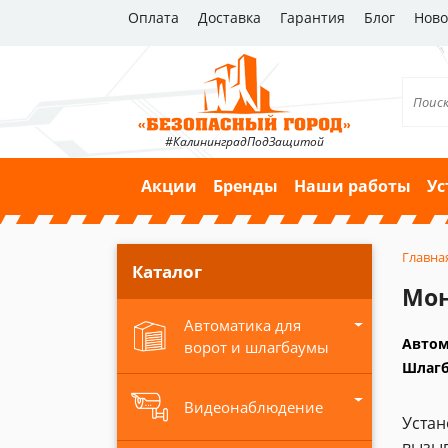
Оплата
Доставка
Гарантия
Блог
Ново
#КалининградПодЗащитой
Акции
Бренды
Наши работы
Ус
Главна
Каталог
Мон
Автоматика для
Автом
ворот и шлагбаумы
Шлаг
Видеонаблюдение
Устан
вызыв