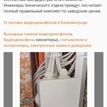
Инженеры технического отдела приедут, посчитают
полный правильный комплект по заводским ценам.
Установка видеодомофонов в Калининграде
Вызывные панели видеодомофонов
,
Видеодомофоны
(мониторы),
считыватели и
контроллеры
,
электронные замки и доводчики