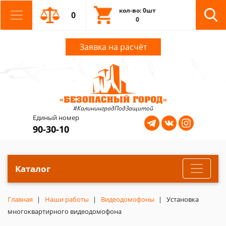
кол-во: 0шт
0
0
Заявка на расчёт
#КалининградПодЗащитой
Единый номер
90-30-10
Каталог
Главная
Наши работы
Видеодомофоны
Установка
многоквартирного видеодомофона