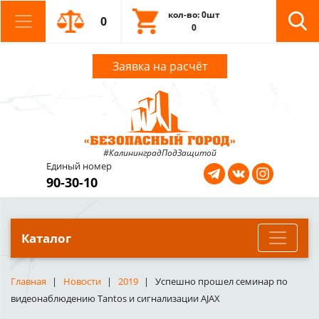
кол-во: 0шт
0
0
Заявка на расчёт
#КалининградПодЗащитой
Единый номер
90-30-10
Каталог
Главная
Новости
2019
Успешно прошел семинар по
видеонаблюдению Tantos и сигнализации AJAX