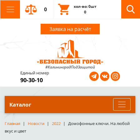
кол-во: 0шт
0
0
Заявка на расчёт
#КалининградПодЗащитой
Единый номер
90-30-10
Каталог
Главная
Новости
2022
Домофонные ключи. На любой
вкус и цвет