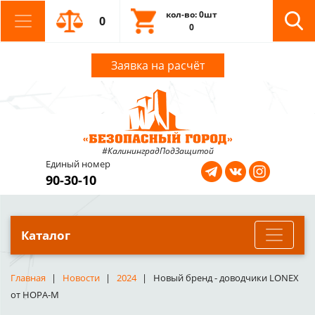
кол-во: 0шт
0
0
Заявка на расчёт
#КалининградПодЗащитой
Единый номер
90-30-10
Каталог
Главная
Новости
2024
Новый бренд - доводчики LONEX
от НОРА-М