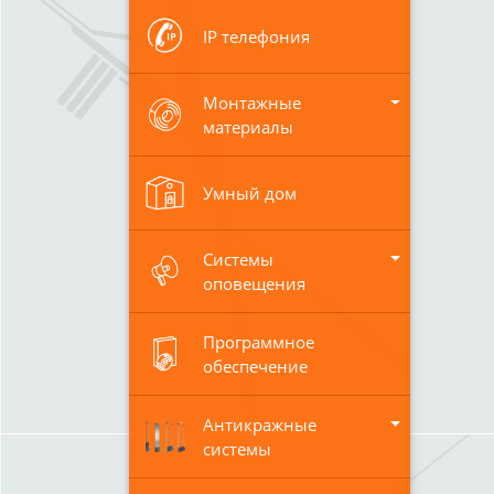
IP телефония
Монтажные
материалы
Умный дом
Системы
оповещения
Программное
обеспечение
Антикражные
системы