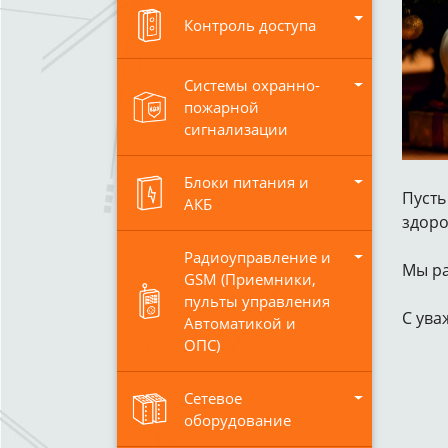
Контроль доступа
Системы охранно-
пожарной
сигнализации
Блоки питания и
Пусть
АКБ
здоро
Радиоуправление и
Мы ра
GSM (Приемники,
пульты управления
С ува
Автоматикой и
ОПС)
Сетевое
оборудование