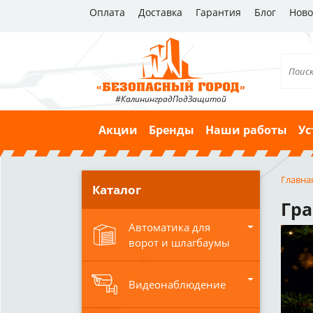
Оплата
Доставка
Гарантия
Блог
Ново
#КалининградПодЗащитой
Акции
Бренды
Наши работы
Ус
Главна
Каталог
Гра
Автоматика для
ворот и шлагбаумы
Видеонаблюдение