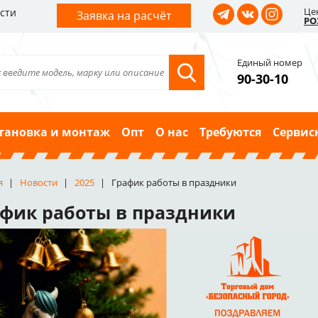
Це
сти
Заявка на расчёт
РО
Единый номер
90-30-10
тановка и монтаж
Опт
О нас
Требуются
Сервис
я
Новости
2025
График работы в праздники
фик работы в праздники