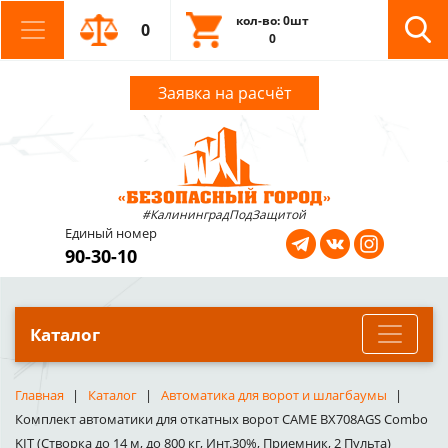
кол-во: 0шт
0
0
Заявка на расчёт
#КалининградПодЗащитой
Единый номер
90-30-10
Каталог
Главная
Каталог
Автоматика для ворот и шлагбаумы
Комплект автоматики для откатных ворот CAME BX708AGS Combo
KIT (Створка до 14 м, до 800 кг, Инт.30%, Приемник, 2 Пульта)