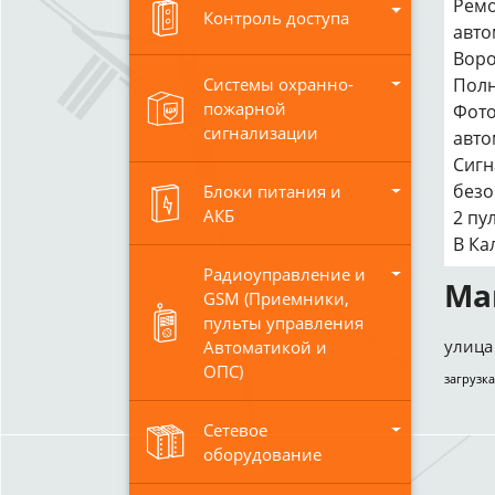
Ремо
Контроль доступа
авто
Воро
Полн
Системы охранно-
пожарной
Фото
сигнализации
авто
Сигн
безо
Блоки питания и
АКБ
2 пу
В Ка
Радиоуправление и
Ма
GSM (Приемники,
пульты управления
улица 
Автоматикой и
ОПС)
загрузка
Сетевое
оборудование