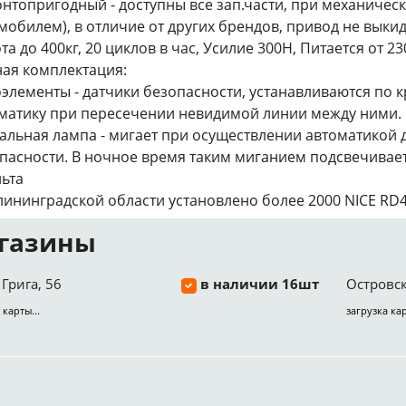
нтопригодный - доступны все зап.части, при механичес
мобилем), в отличие от других брендов, привод не выкид
та до 400кг, 20 циклов в час, Усилие 300Н, Питается от 2
ая комплектация:
элементы - датчики безопасности, устанавливаются по 
матику при пересечении невидимой линии между ними.
альная лампа - мигает при осуществлении автоматикой 
пасности. В ночное время таким миганием подсвечивает
льта
лининградской области установлено более 2000 NICE RD
газины
Грига, 56
в наличии 16шт
Островск
 карты...
загрузка кар