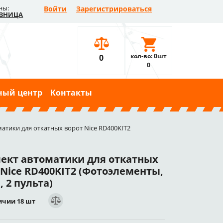
ны:
Войти
Зарегистрироваться
ЗНИЦА
кол-во: 0шт
0
0
ный центр
Контакты
атики для откатных ворот Nice RD400KIT2
ект автоматики для откатных
 Nice RD400KIT2 (Фотоэлементы,
 2 пульта)
ичии 18 шт