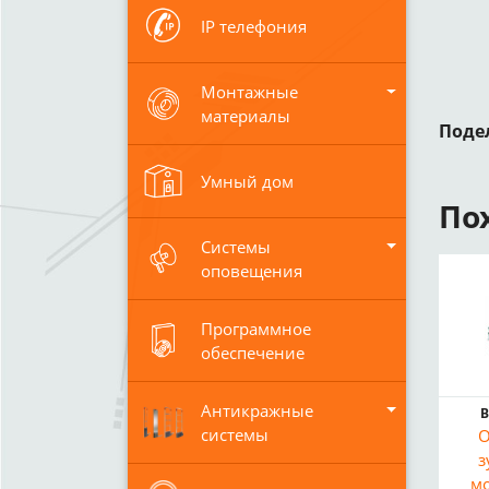
IP телефония
Монтажные
материалы
Поде
Умный дом
По
Системы
оповещения
Программное
обеспечение
Антикражные
В
системы
О
з
м