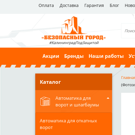
Оплата
Доставка
Гарантия
Блог
Ново
#КалининградПодЗащитой
Акции
Бренды
Наши работы
Ус
Главна
Каталог
(Фотоэ
Автоматика для
ворот и шлагбаумы
Автоматика для откатных
ворот