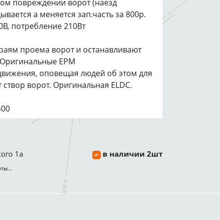
ком повреждении ворот (наезд
ывается а меняется зап.часть за 800р.
30В, потребление 210Вт
краям проема ворот и останавливают
 Оригинальные EPM
движения, оповещая людей об этом для
 створ ворот. Оригинальная ELDC.
400
ого 1а
в наличии 2шт
ты...