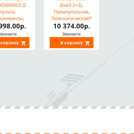
 RO600KCE (2
(6м(3.2+3),
пульта,
Прямоугольная,
оэлементы,
Телескопическая)*
998.00р.
10 374.00р.
лампа)
Звоните
Звоните
 корзину
В корзину