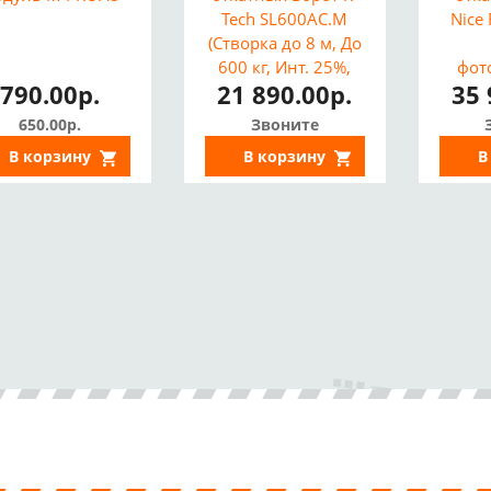
Tech SL600AC.M
Nice
(Створка до 8 м, До
600 кг, Инт. 25%,
фот
790.00р.
21 890.00р.
35 
Приемник, 2
Пульта)
650.00р.
Звоните
В корзину
В корзину
В