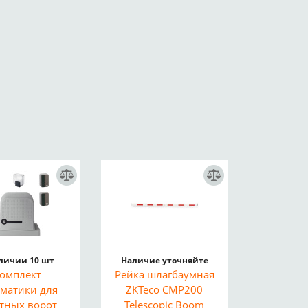
аличии 10 шт
Наличие уточняйте
омплект
Рейка шлагбаумная
оматики для
ZKTeco CMP200
атных ворот
Telescopic Boom