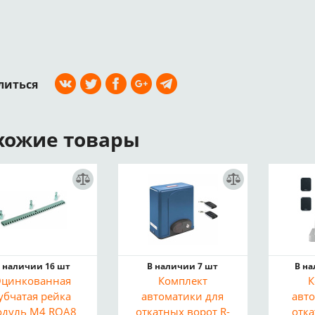
литься
хожие товары
 наличии 16 шт
В наличии 7 шт
В н
цинкованная
Комплект
К
убчатая рейка
автоматики для
авт
одуль M4 ROA8
откатных ворот R-
отк