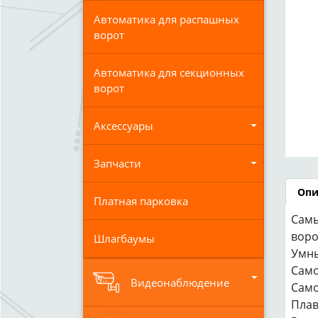
Автоматика для распашных
ворот
Автоматика для секционных
ворот
Аксессуары
Запчасти
Опи
Платная парковка
Самы
воро
Шлагбаумы
Умны
Само
Видеонаблюдение
Само
Плав