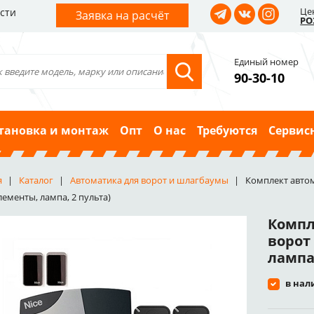
Це
сти
Заявка на расчёт
РО
Единый номер
90-30-10
тановка и монтаж
Опт
О нас
Требуются
Сервис
я
Каталог
Автоматика для ворот и шлагбаумы
Комплект автом
лементы, лампа, 2 пульта)
Компл
ворот
лампа,
в нал