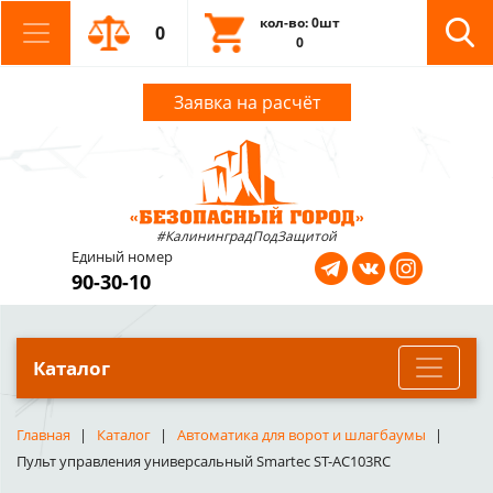
кол-во: 0шт
0
0
Заявка на расчёт
#КалининградПодЗащитой
Единый номер
90-30-10
Каталог
Главная
Каталог
Автоматика для ворот и шлагбаумы
Пульт управления универсальный Smartec ST-AC103RC