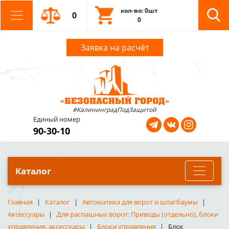
кол-во: 0шт
0
0
Заявка на расчёт
#КалининградПодЗащитой
Единый номер
90-30-10
Каталог
Главная
Каталог
Автоматика для ворот и шлагбаумы
Аксессуары
Для распашных ворот: Приводы (отдельно), блоки
управления, аксессуары
Блоки управления
Блок