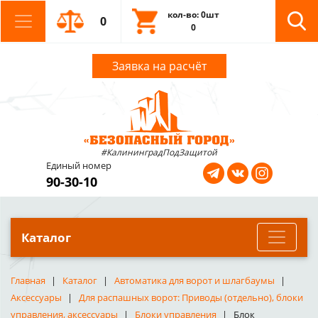
кол-во: 0шт
0
0
Заявка на расчёт
#КалининградПодЗащитой
Единый номер
90-30-10
Каталог
Главная
Каталог
Автоматика для ворот и шлагбаумы
Аксессуары
Для распашных ворот: Приводы (отдельно), блоки
управления, аксессуары
Блоки управления
Блок