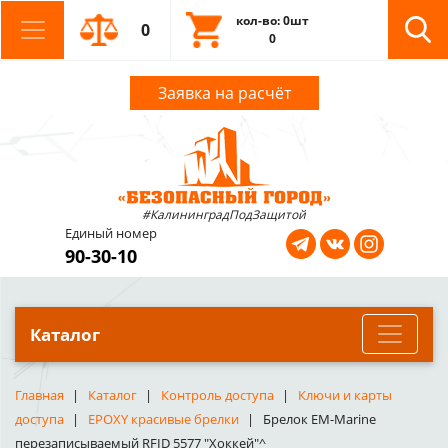
кол-во: 0шт
0
0
Заявка на расчёт
#КалининградПодЗащитой
Единый номер
90-30-10
Каталог
Главная
Каталог
Контроль доступа
Ключи и карты
доступа
EPOXY красивые брелки
Брелок EM-Marine
перезаписываемый RFID 5577 "Хоккей"^