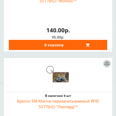
5577(H2) "Яблоко"^
140.00р.
95.00р.
В корзину
В наличии 4 шт
Брелок EM-Marine перезаписываемый RFID
5577(H2) "Леопард"^