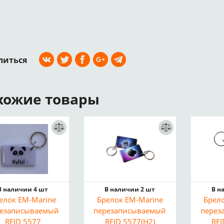
литься
хожие товары
В наличии 4 шт
В наличии 2 шт
В н
елок EM-Marine
Брелок EM-Marine
Брел
резаписываемый
перезаписываемый
перез
RFID 5577
RFID 5577(H2)
RFI