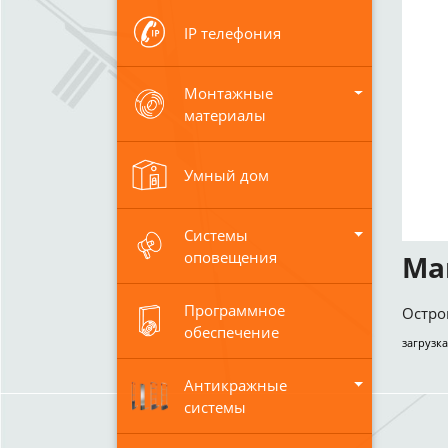
IP телефония
Монтажные
материалы
Умный дом
Системы
оповещения
Ма
Программное
Остро
обеспечение
загрузка
Антикражные
системы