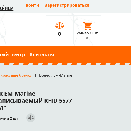
ны:
Войти
Зарегистрироваться
ЗНИЦА
кол-во: 0шт
0
0
ный центр
Контакты
 красивые брелки
Брелок EM-Marine
к EM-Marine
аписываемый RFID 5577
л"
ичии 2 шт