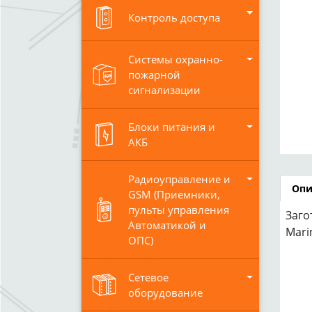
Контроль доступа
Системы охранно-
пожарной
сигнализации
Блоки питания и
АКБ
Радиоуправление и
Опи
GSM (Приемники,
пульты управления
Заго
Автоматикой и
Mari
ОПС)
Сетевое
оборудование