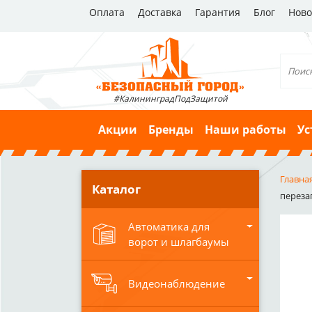
Оплата
Доставка
Гарантия
Блог
Ново
#КалининградПодЗащитой
Акции
Бренды
Наши работы
Ус
Главна
Каталог
переза
Автоматика для
ворот и шлагбаумы
Видеонаблюдение