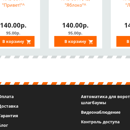
"Привет!"^
"Яблоко"^
"
140.00р.
140.00р.
1
95.00р.
95.00р.
В корзину
В корзину
В
Оплата
Автоматика для ворот
шлагбаумы
Доставка
Видеонаблюдение
Гарантия
Контроль доступа
Блог