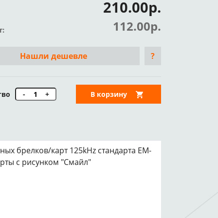
210.00р.
112.00р.
т:
Нашли дешевле
?
тво
-
+
В корзину
ных брелков/карт 125kHz стандарта EM-
карты с рисунком "Смайл"