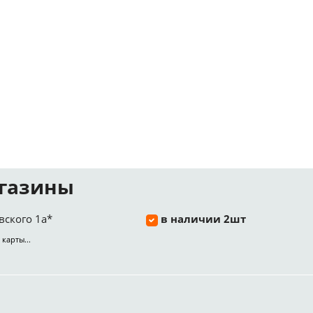
газины
вского 1а*
в наличии 2шт
 карты...