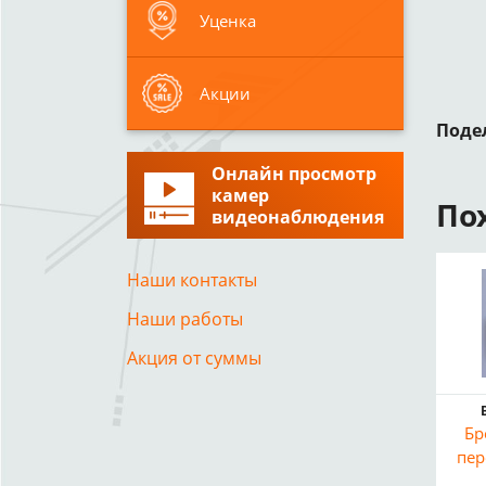
Уценка
Акции
Поде
Онлайн просмотр
камер
По
видеонаблюдения
Наши контакты
Наши работы
Акция от суммы
Бр
пе