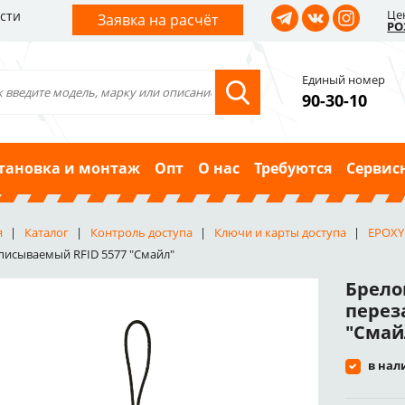
Це
сти
Заявка на расчёт
РО
Единый номер
90-30-10
тановка и монтаж
Опт
О нас
Требуются
Сервис
я
Каталог
Контроль доступа
Ключи и карты доступа
EPOXY
писываемый RFID 5577 "Смайл"
Брело
перез
"Смай
в нал