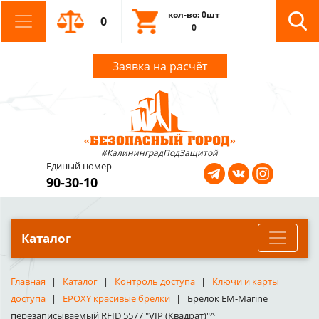
кол-во: 0шт
0
0
Заявка на расчёт
#КалининградПодЗащитой
Единый номер
90-30-10
Каталог
Главная
Каталог
Контроль доступа
Ключи и карты
доступа
EPOXY красивые брелки
Брелок EM-Marine
перезаписываемый RFID 5577 "VIP (Квадрат)"^