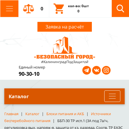
кол-во: 0шт
0
0
Заявка на расчёт
#КалининградПодЗащитой
Единый номер
90-30-10
Каталог
Главная
Каталог
Блоки питания и АКБ
Источники
бесперебойного питания
ББП-30 ТР исп.1 (3А под 7а/ч,
регулировка вых. напряж-я, защита от кз, разряда, Соотв. ТР ЕАЭС