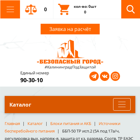
кол-во: 0шт
0
0
Заявка на расчёт
#КалининградПодЗащитой
Единый номер
90-30-10
Каталог
Главная
Каталог
Блоки питания и АКБ
Источники
бесперебойного питания
ББП-50 ТР исп.2 (5А под 17а/ч,
регулировка вых. напряж-я, защита от кз, разряда, Соотв. ТР ЕАЭС