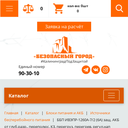
кол-во: 0шт
0
0
Заявка на расчёт
#КалининградПодЗащитой
Единый номер
90-30-10
Каталог
Главная
Каталог
Блоки питания и АКБ
Источники
бесперебойного питания
ББП ИВЭПР-1260А-7/2 (6А) защ. АКБ
от глуб.разр., переполюс, КЗ, перегруз, перегрев, регул.нап