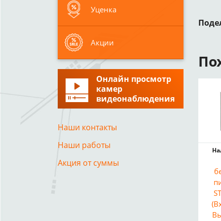
Уценка
Поде
Акции
По
Онлайн просмотр
камер
видеонаблюдения
Наши контакты
Наши работы
На
Акция от суммы
б
п
S
(В
Вы