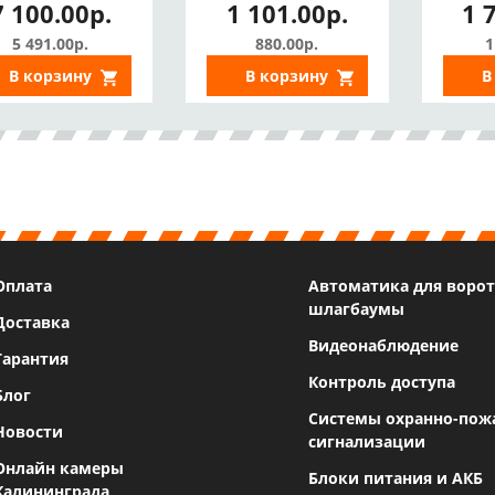
7 100.00р.
1 101.00р.
1 
17 А/ч, Защита
напряжения)
Ре
т КЗ, Глубокого
на
5 491.00р.
880.00р.
1
разряда,
В корзину
В корзину
В
ереполюсовки)
Оплата
Автоматика для ворот
шлагбаумы
Доставка
Видеонаблюдение
Гарантия
Контроль доступа
Блог
Системы охранно-пож
Новости
сигнализации
Онлайн камеры
Блоки питания и АКБ
Калининграда