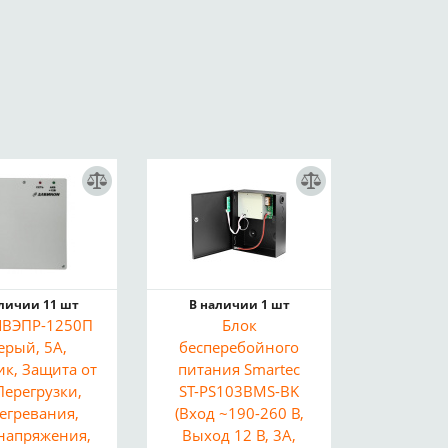
аличии 11 шт
В наличии 1 шт
ИВЭПР-1250П
Блок
ерый, 5А,
бесперебойного
ик, Защита от
питания Smartec
Перегрузки,
ST-PS103BMS-BK
егревания,
(Вход ~190-260 В,
напряжения,
Выход 12 В, 3A,