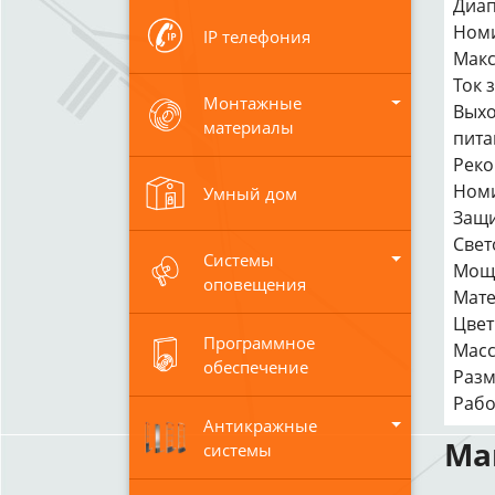
Диап
Номи
IP телефония
Макс
Ток 
Монтажные
Выхо
материалы
пита
Реко
Номи
Умный дом
Защи
Свет
Системы
Мощн
оповещения
Мате
Цвет
Программное
Масса
обеспечение
Разм
Рабо
Антикражные
Ма
системы