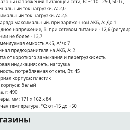
азоны напряжения питающей сети, В: ~110 - 250, 50 Гц
нальный ток нагрузки, А: 2,0
имальный ток нагрузки, А: 2,5
заряда максимальный, при заряженной АКБ, А: До 1
дное напряжение, В: при сетевом питании - 12,6 (регулир
нии не более - 13,7
мендуемая емкость АКБ, А*ч: 7
нал предохранителя на АКБ, А: 2
та от короткого замыкания и перегрузки: есть
овая индикация: сеть, нагрузка
ость, потребляемая от сети, Вт: 45
риал корпуса: пластик
 корпуса: белый
, г: 490
еры, мм: 171 х 162 х 84
чая температура, °С: от -15 до +50
газины