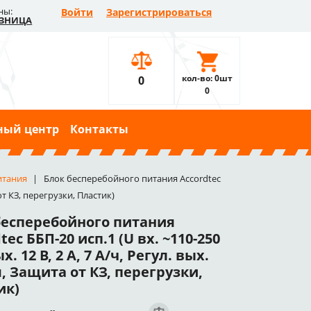
ны:
Войти
Зарегистрироваться
ЗНИЦА
кол-во: 0шт
0
0
ный центр
Контакты
итания
Блок бесперебойного питания Accordtec
 от КЗ, перегрузки, Пластик)
бесперебойного питания
tec ББП-20 исп.1 (U вх. ~110-250
х. 12 В, 2 А, 7 А/ч, Регул. вых.
, Защита от КЗ, перегрузки,
ик)