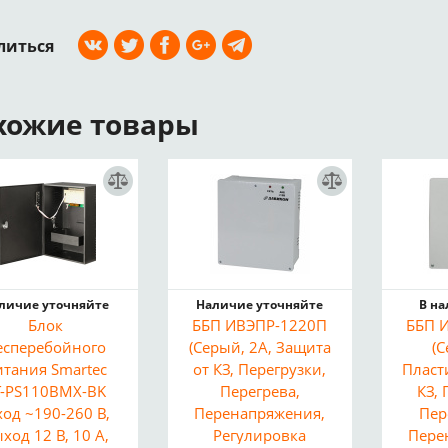
литься
хожие товары
личие уточняйте
Наличие уточняйте
В н
Блок
ББП ИВЭПР-1220П
ББП 
есперебойного
(Серый, 2А, Защита
(С
итания Smartec
от КЗ, Перегрузки,
Пласт
T-PS110BMX-BK
Перегрева,
КЗ, 
ход ~190-260 В,
Перенапряжения,
Пер
ход 12 В, 10 А,
Регулировка
Пере