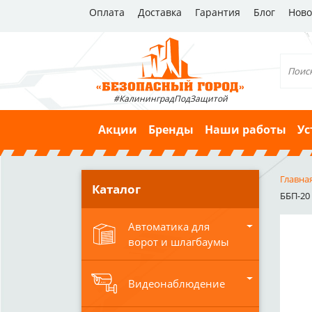
Оплата
Доставка
Гарантия
Блог
Ново
#КалининградПодЗащитой
Акции
Бренды
Наши работы
Ус
Главна
Каталог
ББП-20 
Автоматика для
ворот и шлагбаумы
Видеонаблюдение