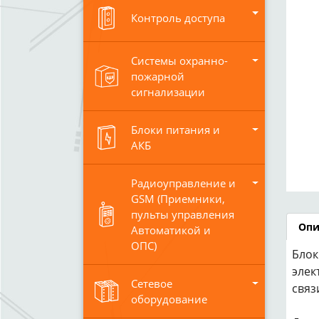
Контроль доступа
Системы охранно-
пожарной
сигнализации
Блоки питания и
АКБ
Радиоуправление и
GSM (Приемники,
пульты управления
Опи
Автоматикой и
ОПС)
Блок
элек
Сетевое
связ
оборудование