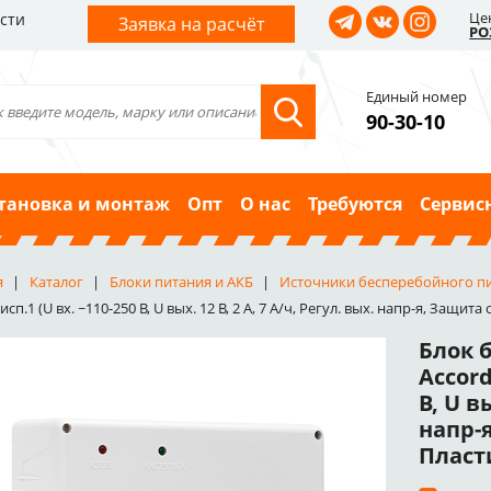
Це
сти
Заявка на расчёт
РО
Единый номер
90-30-10
тановка и монтаж
Опт
О нас
Требуются
Сервис
я
Каталог
Блоки питания и АКБ
Источники бесперебойного п
исп.1 (U вх. ~110-250 В, U вых. 12 В, 2 А, 7 А/ч, Регул. вых. напр-я, Защита
Блок 
Accord
В, U вы
напр-я
Пласт