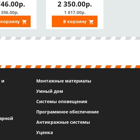
746.00р.
2 350.00р.
гулировка
Под АКБ 7 А/ч,
пряжения)
Защита от КЗ,
 396.00р.
1 817.00р.
перегрузки,
 корзину
В корзину
глубокого разряда)
 и
Монтажные материалы
Умный дом
Системы оповещения
Программное обеспечение
арной
Антикражные системы
Уценка