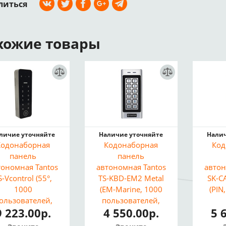
литься
хожие товары
личие уточняйте
Наличие уточняйте
Налич
Кодонаборная
Кодонаборная
Код
панель
панель
тономная Tantos
автономная Tantos
автон
S-Vcontrol (55°,
TS-KBD-EM2 Metal
SK-C
1000
(EM-Marine, 1000
(PIN
ользователей,
пользователей,
9 223.00р.
4 550.00р.
5 
EM-Marine,
подсветка, реле,
пол
gand-26/37, ИК,
IP66, металл)
Подс