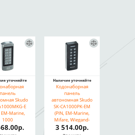
ие уточняйте
Наличие уточняйте
онаборная
Кодонаборная
панель
панель
омная Skudo
автономная Skudo
A1000МKG-E
SK-CA1000PK-EM
, EM-Marine,
(PIN, EM-Marine,
1000
Mifare, Wiegand-
668.00р.
3 514.00р.
ьзователей,
26/44, Подсветка,
ветка, Реле,
Реле, IP66)