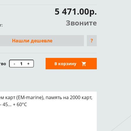
5 471.00р.
Звоните
т:
Нашли дешевле
?
тво
-
+
В корзину
карт (EM-marine), память на 2000 карт,
- 45… + 60°С