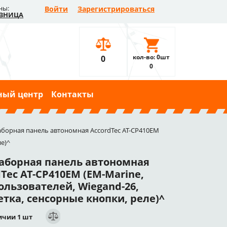
ны:
Войти
Зарегистрироваться
ЗНИЦА
кол-во: 0шт
0
0
ный центр
Контакты
борная панель автономная AccordTec AT-CP410EM
ле)^
аборная панель автономная
Tec AT-CP410EM (EM-Marine,
ользователей, Wiegand-26,
етка, сенсорные кнопки, реле)^
ичии 1 шт