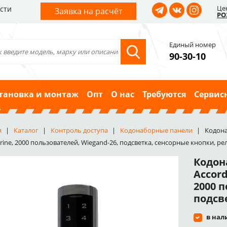
Це
сти
Заявка на расчёт
РО
Единый номер
90-30-10
тановка и монтаж
Опт
О нас
Требуются
Сервис
я
Каталог
Контроль доступа
Кодонаборные панели
Кодона
ine, 2000 пользователей, Wiegand-26, подсветка, сенсорные кнопки, ре
Кодон
Accord
2000 п
подсв
в нал