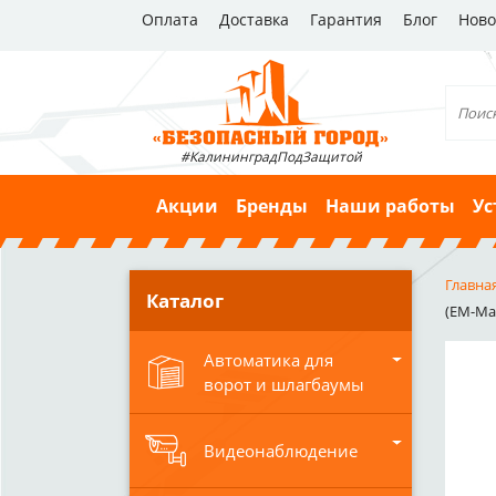
Оплата
Доставка
Гарантия
Блог
Ново
#КалининградПодЗащитой
Акции
Бренды
Наши работы
Ус
Главна
Каталог
(EM-Mar
Автоматика для
ворот и шлагбаумы
Видеонаблюдение