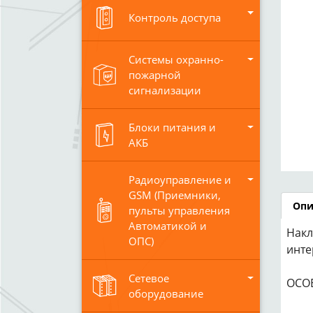
Контроль доступа
Системы охранно-
пожарной
сигнализации
Блоки питания и
АКБ
Радиоуправление и
GSM (Приемники,
Опи
пульты управления
Автоматикой и
Накл
ОПС)
инте
Сетевое
ОСО
оборудование