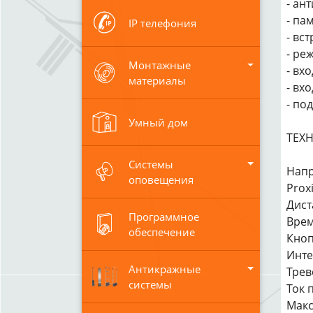
- ан
- па
IP телефония
- вс
- ре
Монтажные
- вх
материалы
- вх
- по
Умный дом
ТЕХ
Системы
Напр
оповещения
Prox
Дист
Программное
Врем
обеспечение
Кноп
Инте
Антикражные
Трев
системы
Ток 
Макс