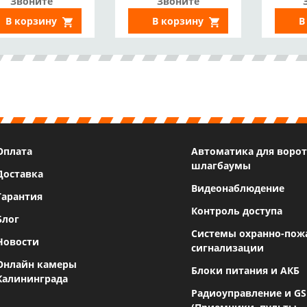
Звоните
Звоните
65, Приложение
IP6
В корзину
В корзину
В
Smart Life)^
Оплата
Автоматика для ворот
шлагбаумы
Доставка
Видеонаблюдение
Гарантия
Контроль доступа
Блог
Системы охранно-пож
Новости
сигнализации
Онлайн камеры
Блоки питания и АКБ
Калининграда
Радиоуправление и G