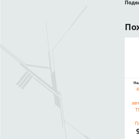
Поде
По
На
ав
T
П
Wie