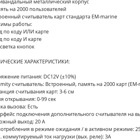
тивандальный металлический корпус
мять на 2000 пользователей
троенный считыватель карт стандарта EM-marine
жимы работы:
од по коду ИЛИ карте
од по коду И карте
дсветка кнопок
НИЧЕСКИЕ ХАРАКТЕРИСТИКИ:
яжение питания: DC12V (±10%)
imity считыватель: Встроенный, память на 2000 карт (EM-
анция считывания карт: 3-6 см
я открывания: 0-99 сек
ка вызова: Есть
рфейс подключения дополнительного считывателя на вы
ожный выход: 20 А
потребления в режиме ожидания / в активном режиме: 25
. коммутируемый ток нагрузки (вых. реле): 3А