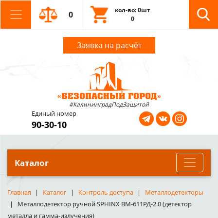
кол-во: 0шт
0
0
Заявка на расчёт
#КалининградПодЗащитой
Единый номер
90-30-10
Каталог
Главная
Каталог
Контроль доступа
Металлодетекторы
Металлодетектор ручной SPHINX ВМ-611РД-2.0 (детектор
металла и гамма-излучения)