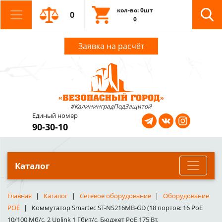
кол-во: 0шт
0
0
Заявка на расчёт
#КалининградПодЗащитой
Единый номер
90-30-10
Каталог
Главная
Каталог
Сетевое оборудование
Оборудование
POE
Коммутатор Smartec ST-NS216MB-GD (18 портов: 16 PoE
10/100 Мб/с, 2 Uplink 1 Гбит/с, Бюджет PoE 175 Вт,