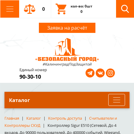
кол-во: 0шт
0
0
Заявка на расчёт
#КалининградПодЗащитой
Единый номер
90-30-10
Каталог
Главная
Каталог
Контроль доступа
Считыватели и
Контроллеры СКУД
Контроллер Sigur E510 (Сетевой, До 4
входов, До 90000 пользователей, До 400000 событий, Wiegand,