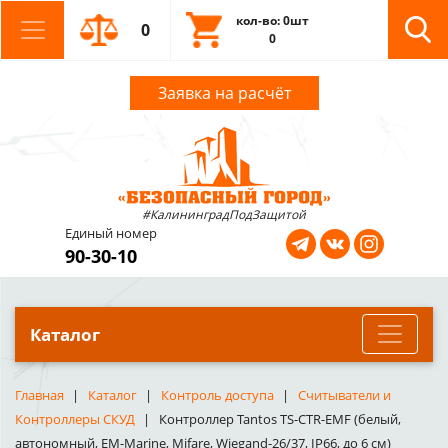
кол-во: 0шт
0
0
Заявка на расчёт
#КалининградПодЗащитой
Единый номер
90-30-10
Каталог
Главная
Каталог
Контроль доступа
Считыватели и
Контроллеры СКУД
Контроллер Tantos TS-CTR-EMF (белый,
автономный, EM-Marine, Mifare, Wiegand-26/37, IP66, до 6 см)