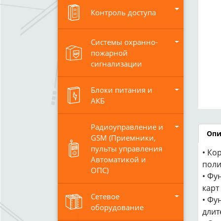
Контроль доступа
Системы охранно-
пожарной
сигнализации
Блоки питания и
АКБ
Радиоуправление и
Опи
GSM (Приемники,
пульты управления
• Ко
Автоматикой и
поли
ОПС)
• Фу
карт
Сетевое
• Фу
оборудование
длит