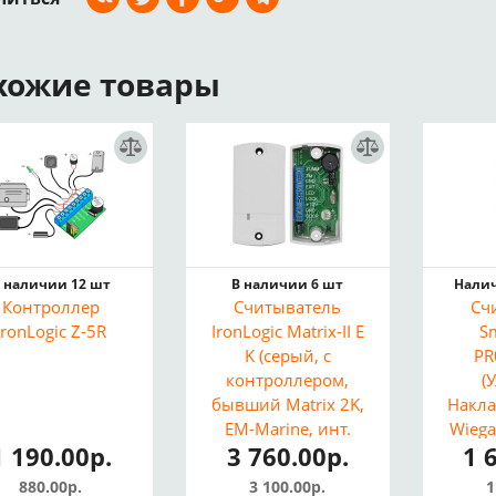
хожие товары
 наличии 12 шт
В наличии 6 шт
Налич
Контроллер
Считыватель
Сч
IronLogic Z-5R
IronLogic Matrix-II E
Sm
K (серый, с
PR
контроллером,
(
бывший Matrix 2K,
Накла
EM-Marine, инт.
Wiega
1 190.00р.
3 760.00р.
1 
Dallas)
8
880.00р.
3 100.00р.
1