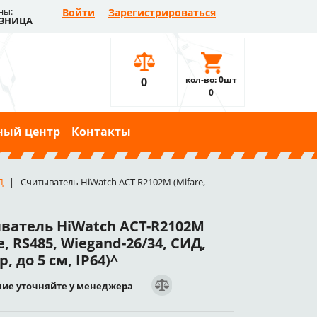
ны:
Войти
Зарегистрироваться
ЗНИЦА
кол-во: 0шт
0
0
ный центр
Контакты
Д
Считыватель HiWatch ACT-R2102M (Mifare,
ватель HiWatch ACT-R2102M
e, RS485, Wiegand-26/34, СИД,
, до 5 см, IP64)^
ие уточняйте у менеджера