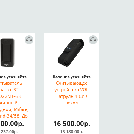
ие уточняйте
Наличие уточняйте
итыватель
Считывающее
artec ST-
устройство VGL
022MF-BK
Патруль 4 СУ +
Уличный,
чехол
дной, Mifare,
nd-34/58, До
600.00р.
16 500.00р.
 см, IP68)
 237.00р.
15 180.00р.