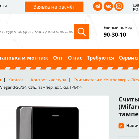
Це
сти
Заявка на расчёт
РО
Единый номер
90-30-10
тановка и монтаж
Опт
О нас
Требуются
Сервис
я
Каталог
Контроль доступа
Считыватели и Контроллеры СКУ
Wiegand-26/34, СИД, тампер, до 5 см, IP64)^
Считы
(Mifar
тампер
Налич