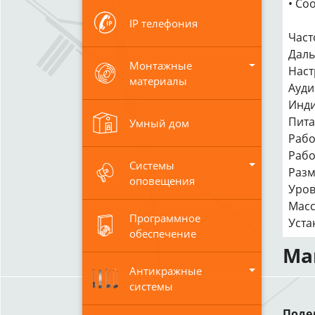
• Со
IP телефония
Част
Даль
Монтажные
Наст
материалы
Ауди
Инди
Пита
Умный дом
Рабо
Рабо
Системы
Разм
оповещения
Уров
Масса
Программное
Уста
обеспечение
Ма
Антикражные
системы
Поде