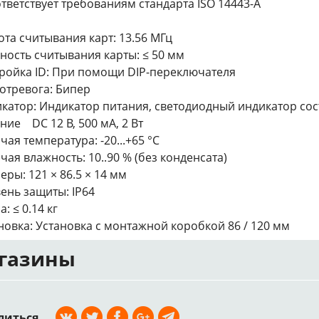
ответствует требованиям стандарта ISO 14443-A
ота считывания карт: 13.56 МГц
ность считывания карты: ≤ 50 мм
ройка ID: При помощи DIP-переключателя
отревога: Бипер
катор: Индикатор питания, светодиодный индикатор со
ние DC 12 В, 500 мА, 2 Вт
чая температура: -20...+65 °C
чая влажность: 10..90 % (без конденсата)
еры: 121 × 86.5 × 14 мм
ень защиты: IP64
: ≤ 0.14 кг
новка: Установка с монтажной коробкой 86 / 120 мм
газины
литься