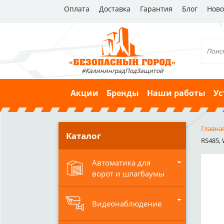
Оплата
Доставка
Гарантия
Блог
Ново
#КалининградПодЗащитой
Акции
Бренды
Наши работы
Ус
Главна
Каталог
RS485, 
Автоматика для
ворот и шлагбаумы
Видеонаблюдение