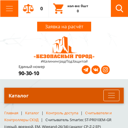
кол-во: 0шт
0
0
Заявка на расчёт
#КалининградПодЗащитой
Единый номер
90-30-10
Каталог
Главная
Каталог
Контроль доступа
Считыватели и
Контроллеры СКУД
Считыватель Smartec ST-PR010EM-GR
(серый, врезной, EM, Wiegand-26/34) (аналог CP-Z-2 EP)