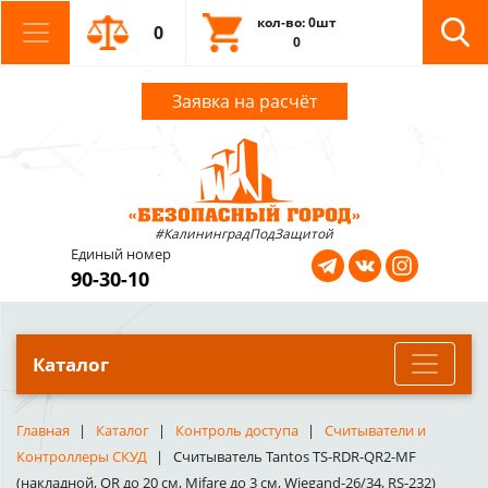
кол-во: 0шт
0
0
Заявка на расчёт
#КалининградПодЗащитой
Единый номер
90-30-10
Каталог
Главная
Каталог
Контроль доступа
Считыватели и
Контроллеры СКУД
Считыватель Tantos TS-RDR-QR2-MF
(накладной, QR до 20 см, Mifare до 3 см, Wiegand-26/34, RS-232)