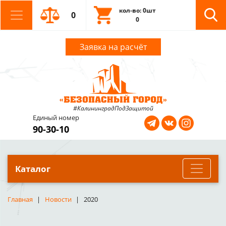
кол-во: 0шт
0
0
Заявка на расчёт
#КалининградПодЗащитой
Единый номер
90-30-10
Каталог
Главная
Новости
2020